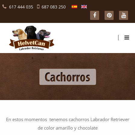
617 444 035
687 083 250
En estos momentos tenemos cachorros Labrador Retriever
de color amarillo y chocolate